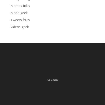
Memes frikis
Moda geek
Tweets frikis
Vídeos geek
Publicidad