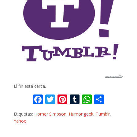
El fin está cerca.
F
T
Pi
T
W
C
ac
w
nt
u
h
o
Etiquetas:
Homer Simpson
,
Humor geek
,
Tumblr
,
e
itt
er
m
at
m
Yahoo
b
er
e
bl
s
p