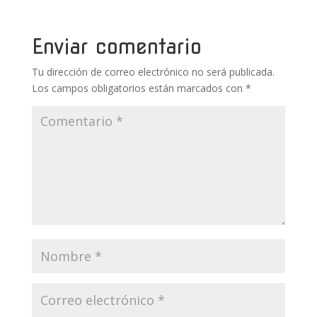
o
st
r
A
ar
o
p
ti
k
p
r
Enviar comentario
Tu dirección de correo electrónico no será publicada.
Los campos obligatorios están marcados con
*