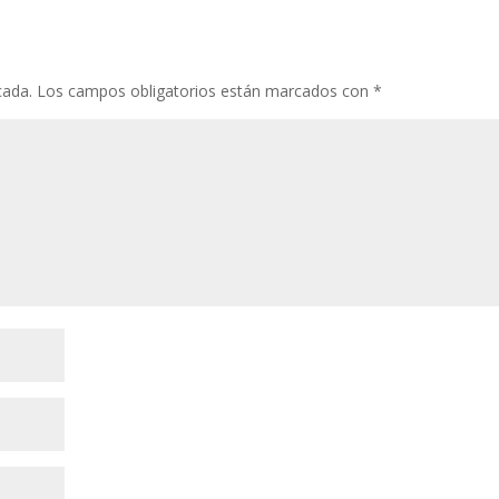
o
st
r
A
ar
o
p
ti
k
p
r
cada.
Los campos obligatorios están marcados con
*