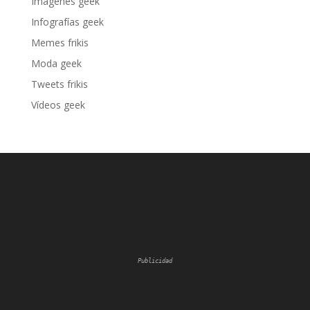
Imágenes geek
Infografías geek
Memes frikis
Moda geek
Tweets frikis
Vídeos geek
Publicidad