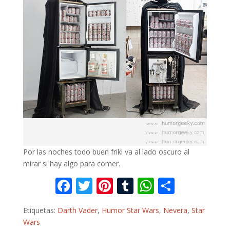
Por las noches todo buen friki va al lado oscuro al
mirar si hay algo para comer.
F
T
Pi
T
W
C
ac
w
nt
u
h
o
Etiquetas:
Darth Vader
,
Humor Star Wars
,
Nevera
,
Star
e
itt
er
m
at
m
Wars