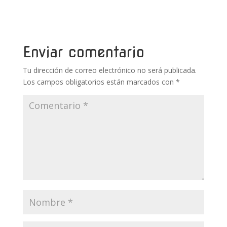
b
er
e
bl
s
p
o
st
r
A
ar
o
p
ti
k
p
r
Enviar comentario
Tu dirección de correo electrónico no será publicada.
Los campos obligatorios están marcados con
*