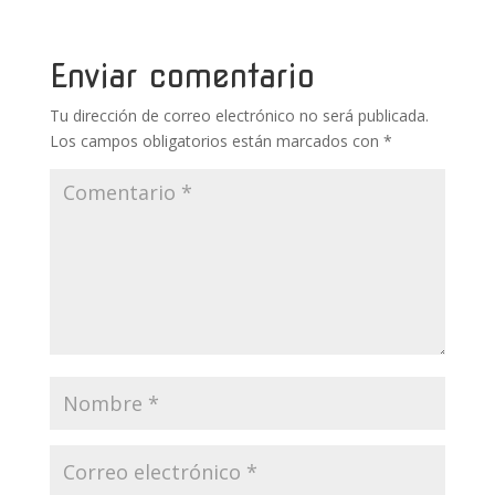
o
st
r
A
ar
o
p
ti
Enviar comentario
k
p
r
Tu dirección de correo electrónico no será publicada.
Los campos obligatorios están marcados con
*