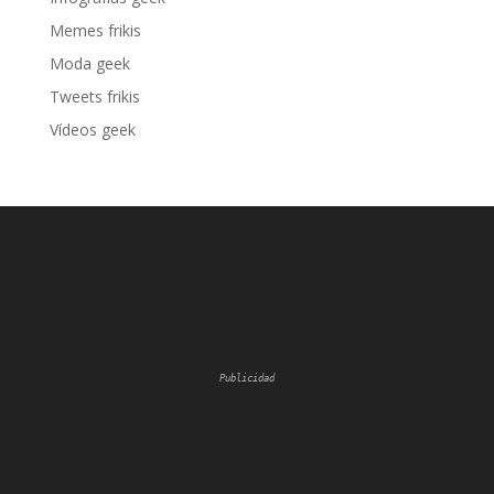
Memes frikis
Moda geek
Tweets frikis
Vídeos geek
Publicidad