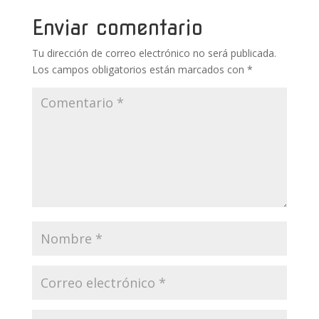
o
p
ti
k
p
r
Enviar comentario
Tu dirección de correo electrónico no será publicada.
Los campos obligatorios están marcados con
*