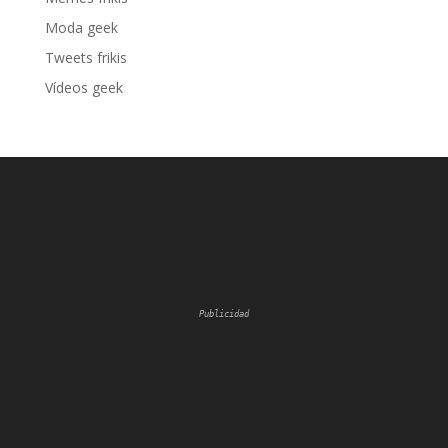
Moda geek
Tweets frikis
Vídeos geek
Publicidad