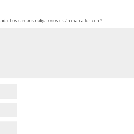
o
p
ti
k
p
r
cada.
Los campos obligatorios están marcados con
*