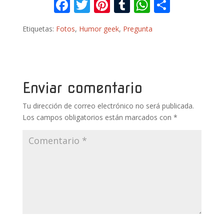
F
T
Pi
T
W
C
ac
w
nt
u
h
o
Etiquetas:
Fotos
,
Humor geek
,
Pregunta
e
itt
er
m
at
m
b
er
e
bl
s
p
o
st
r
A
ar
o
p
ti
Enviar comentario
k
p
r
Tu dirección de correo electrónico no será publicada.
Los campos obligatorios están marcados con
*