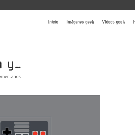
Inicio
Imágenes geek
Vídeos geek
H
a y…
omentarios