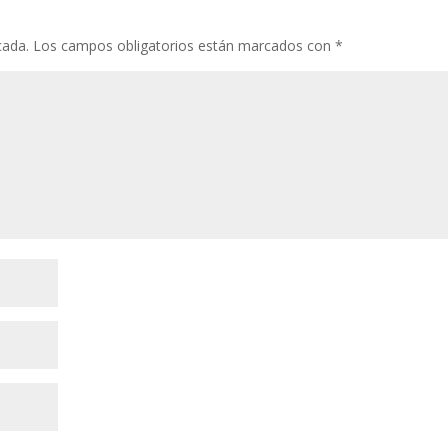
o
p
ti
k
p
r
cada.
Los campos obligatorios están marcados con
*