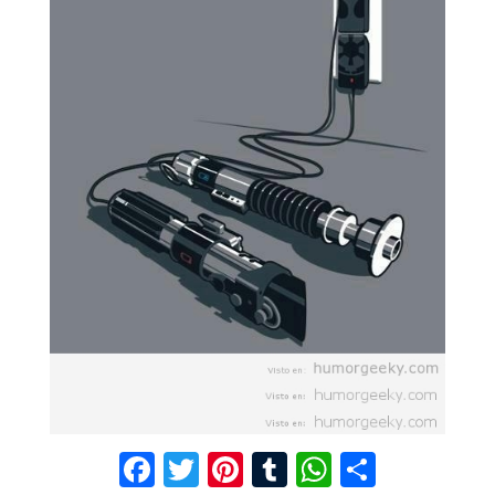
F
T
Pi
T
W
C