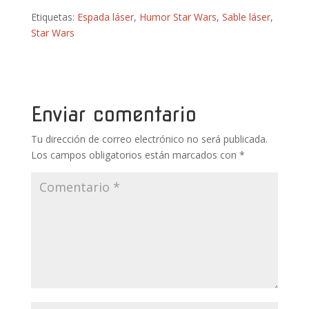
ac
w
nt
u
h
o
Etiquetas:
Espada láser
,
Humor Star Wars
,
Sable láser
,
e
itt
er
m
at
m
Star Wars
b
er
e
bl
s
p
o
st
r
A
ar
o
p
ti
k
p
r
Enviar comentario
Tu dirección de correo electrónico no será publicada.
Los campos obligatorios están marcados con
*