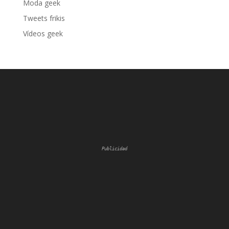
Moda geek
Tweets frikis
Vídeos geek
Publicidad