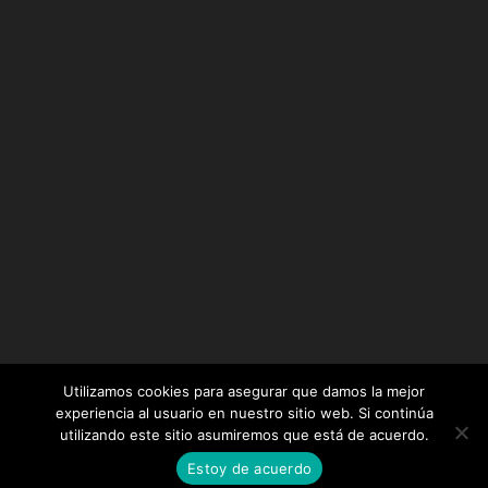
Utilizamos cookies para asegurar que damos la mejor
experiencia al usuario en nuestro sitio web. Si continúa
utilizando este sitio asumiremos que está de acuerdo.
Diseñado por
Elegant Themes
| Desarrollado por
Estoy de acuerdo
WordPress