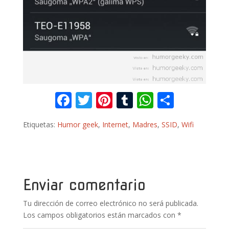
F
T
Pi
T
W
C
ac
w
nt
u
h
o
Etiquetas:
Humor geek
,
Internet
,
Madres
,
SSID
,
Wifi
e
itt
er
m
at
m
b
er
e
bl
s
p
o
st
r
A
ar
o
p
ti
Enviar comentario
k
p
r
Tu dirección de correo electrónico no será publicada.
Los campos obligatorios están marcados con
*