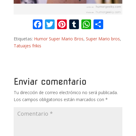
F
T
Pi
T
W
C
ac
w
nt
u
h
o
Etiquetas:
Humor Super Mario Bros
,
Super Mario bros
,
e
itt
er
m
at
m
Tatuajes frikis
b
er
e
bl
s
p
o
st
r
A
ar
o
p
ti
k
p
r
Enviar comentario
Tu dirección de correo electrónico no será publicada.
Los campos obligatorios están marcados con
*