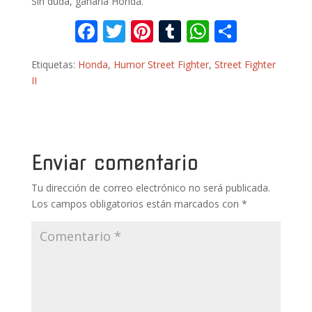
Sin duda, ganaría Honda.
F
T
Pi
T
W
C
ac
w
nt
u
h
o
Etiquetas:
Honda
,
Humor Street Fighter
,
Street Fighter
e
itt
er
m
at
m
II
b
er
e
bl
s
p
o
st
r
A
ar
o
p
ti
k
p
r
Enviar comentario
Tu dirección de correo electrónico no será publicada.
Los campos obligatorios están marcados con
*