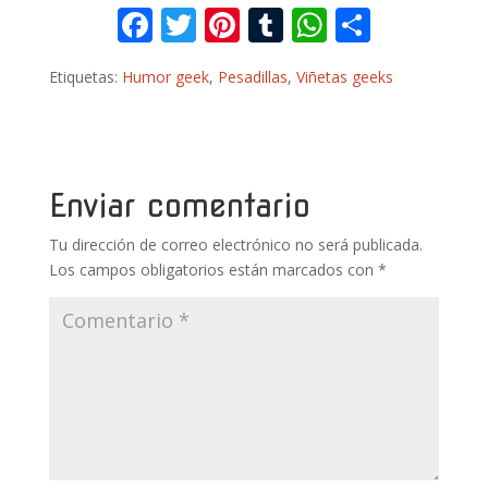
F
T
Pi
T
W
C
ac
w
nt
u
h
o
Etiquetas:
Humor geek
,
Pesadillas
,
Viñetas geeks
e
itt
er
m
at
m
b
er
e
bl
s
p
o
st
r
A
ar
o
p
ti
Enviar comentario
k
p
r
Tu dirección de correo electrónico no será publicada.
Los campos obligatorios están marcados con
*