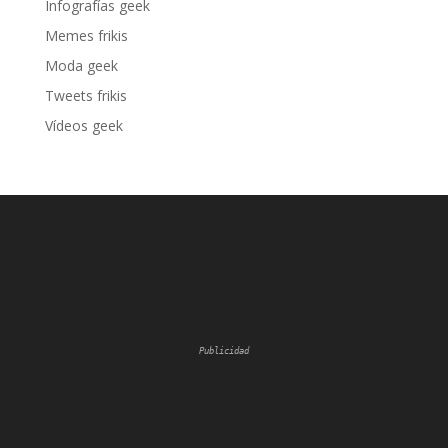
Infografías geek
Memes frikis
Moda geek
Tweets frikis
Vídeos geek
Publicidad