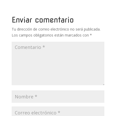
o
st
r
A
ar
o
p
ti
k
p
r
Enviar comentario
Tu dirección de correo electrónico no será publicada.
Los campos obligatorios están marcados con
*