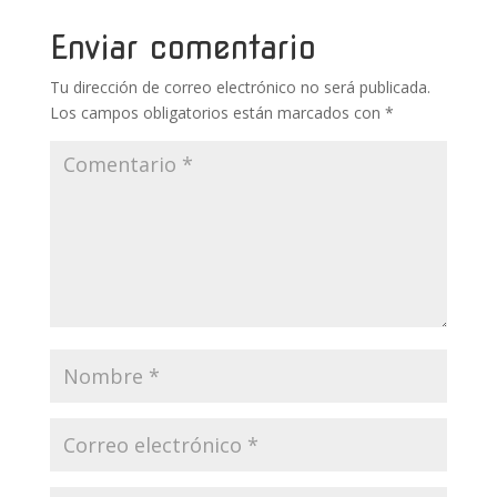
o
st
r
A
ar
o
p
ti
Enviar comentario
k
p
r
Tu dirección de correo electrónico no será publicada.
Los campos obligatorios están marcados con
*