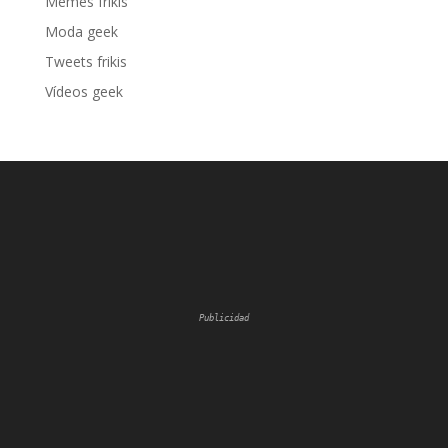
Memes frikis
Moda geek
Tweets frikis
Vídeos geek
Publicidad