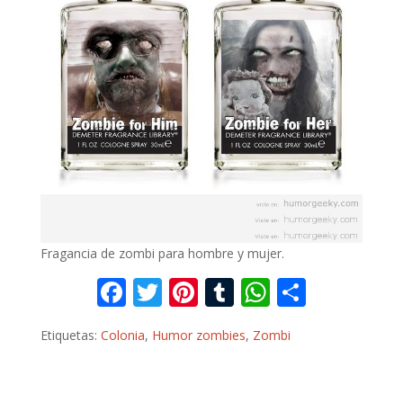
Fragancia de zombi para hombre y mujer.
F
T
Pi
T
W
C
ac
w
nt
u
h
o
Etiquetas:
Colonia
,
Humor zombies
,
Zombi
e
itt
er
m
at
m
b
er
e
bl
s
p