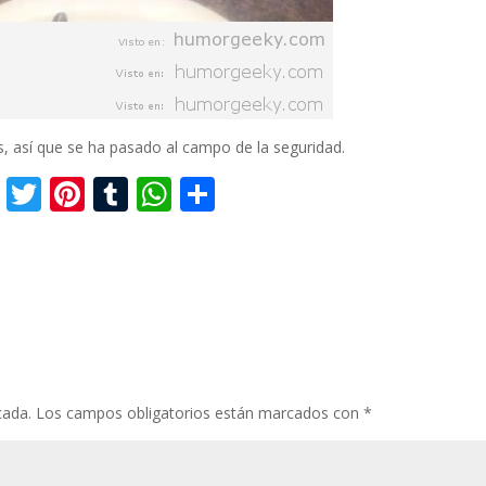
, así que se ha pasado al campo de la seguridad.
F
T
Pi
T
W
C
ac
w
nt
u
h
o
a
e
itt
er
m
at
m
b
er
e
bl
s
p
o
st
r
A
ar
o
p
ti
k
p
r
cada.
Los campos obligatorios están marcados con
*