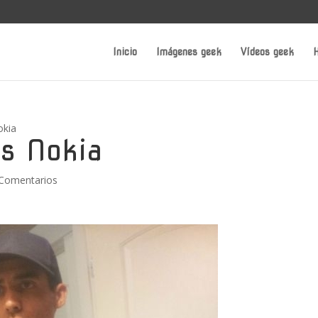
Inicio
Imágenes geek
Vídeos geek
H
okia
as Nokia
 Comentarios