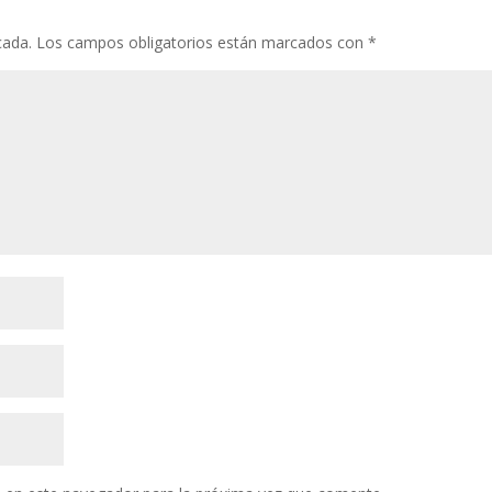
k
p
r
cada.
Los campos obligatorios están marcados con
*