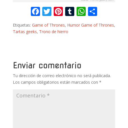
F
T
Pi
T
W
C
ac
w
nt
u
h
o
Etiquetas:
Game of Thrones
,
Humor Game of Thrones
,
e
itt
er
m
at
m
Tartas geeks
,
Trono de hierro
b
er
e
bl
s
p
o
st
r
A
ar
o
p
ti
k
p
r
Enviar comentario
Tu dirección de correo electrónico no será publicada.
Los campos obligatorios están marcados con
*