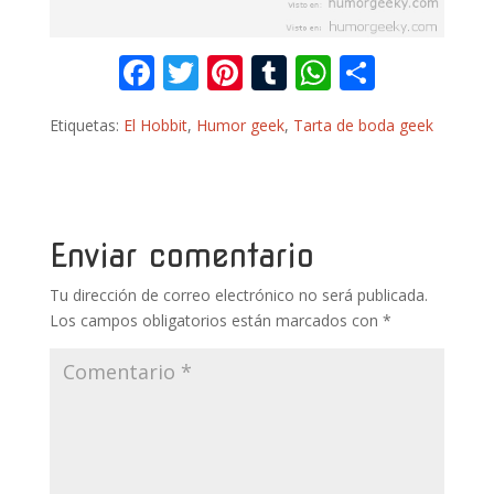
F
T
Pi
T
W
C
ac
w
nt
u
h
o
Etiquetas:
El Hobbit
,
Humor geek
,
Tarta de boda geek
e
itt
er
m
at
m
b
er
e
bl
s
p
o
st
r
A
ar
o
p
ti
Enviar comentario
k
p
r
Tu dirección de correo electrónico no será publicada.
Los campos obligatorios están marcados con
*