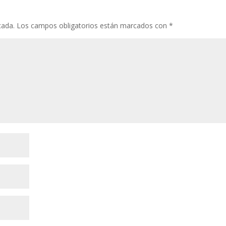
o
p
ti
k
p
r
cada.
Los campos obligatorios están marcados con
*