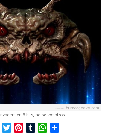
Invaders en 8 bits, no sé vosotros.
F
T
Pi
T
W
C