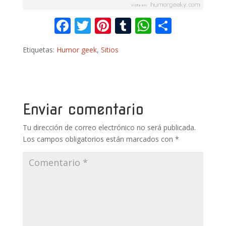
F
T
Pi
T
W
C
ac
w
nt
u
h
o
Etiquetas:
Humor geek
,
Sitios
e
itt
er
m
at
m
b
er
e
bl
s
p
o
st
r
A
ar
o
p
ti
Enviar comentario
k
p
r
Tu dirección de correo electrónico no será publicada.
Los campos obligatorios están marcados con
*