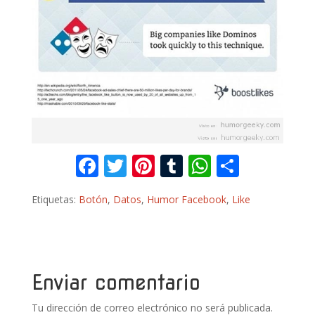
F
T
Pi
T
W
C
ac
w
nt
u
h
o
Etiquetas:
Botón
,
Datos
,
Humor Facebook
,
Like
e
itt
er
m
at
m
b
er
e
bl
s
p
o
st
r
A
ar
o
p
ti
Enviar comentario
k
p
r
Tu dirección de correo electrónico no será publicada.