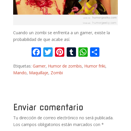
Cuando un zombi se enfrenta a un gamer, existe la
probabilidad de que acabe así.
F
T
Pi
T
W
C
ac
w
nt
u
h
o
Etiquetas:
Gamer
,
Humor de zombis
,
Humor friki
,
e
itt
er
m
at
m
Mando
,
Maquillaje
,
Zombi
b
er
e
bl
s
p
o
st
r
A
ar
o
p
ti
k
p
r
Enviar comentario
Tu dirección de correo electrónico no será publicada.
Los campos obligatorios están marcados con
*