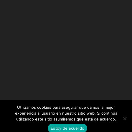
Utilizamos cookies para asegurar que damos la mejor
experiencia al usuario en nuestro sitio web. Si continúa
utilizando este sitio asumiremos que está de acuerdo.
Diseñado por
Elegant Themes
| Desarrollado por
Estoy de acuerdo
WordPress