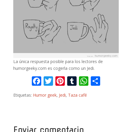
La única respuesta posible para los lectores de
humorgeeky.com es cogerla como un Jedi.
F
T
Pi
T
W
C
ac
w
nt
u
h
o
Etiquetas:
Humor geek
,
Jedi
,
Taza café
e
itt
er
m
at
m
b
er
e
bl
s
p
o
st
r
A
ar
o
p
ti
Enviar comentario