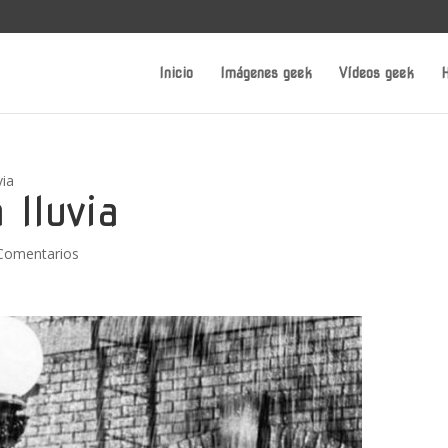
Inicio
Imágenes geek
Vídeos geek
H
via
 lluvia
Comentarios