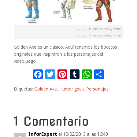
Golden Axe es un clásico. Aquí tenemos los bocetos
originales que inspiraron a los personajes del
videojuego.
F
T
Pi
T
W
C
ac
w
nt
u
h
o
Etiquetas:
Golden Axe
,
Humor geek
,
Personajes
e
itt
er
m
at
m
b
er
e
bl
s
p
o
st
r
A
ar
1 Comentario
o
p
ti
k
p
r
InforExpert
el 10/02/2013 a las 16:43