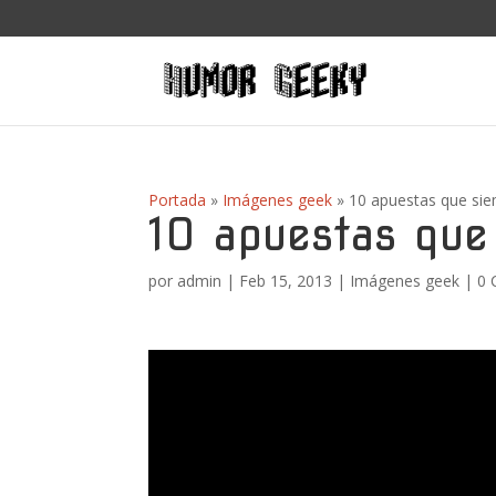
Portada
»
Imágenes geek
»
10 apuestas que si
10 apuestas que
por
admin
|
Feb 15, 2013
|
Imágenes geek
|
0 