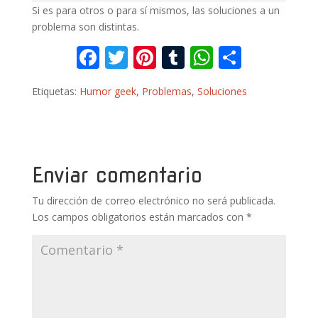
Si es para otros o para sí mismos, las soluciones a un
problema son distintas.
F
T
Pi
T
W
C
ac
w
nt
u
h
o
Etiquetas:
Humor geek
,
Problemas
,
Soluciones
e
itt
er
m
at
m
b
er
e
bl
s
p
o
st
r
A
ar
o
p
ti
Enviar comentario
k
p
r
Tu dirección de correo electrónico no será publicada.
Los campos obligatorios están marcados con
*