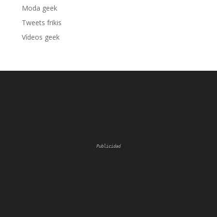
Moda geek
Tweets frikis
Vídeos geek
Publicidad