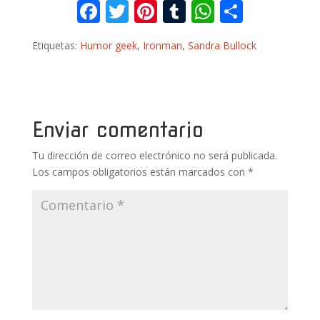
F
T
Pi
T
W
C
ac
w
nt
u
h
o
Etiquetas:
Humor geek
,
Ironman
,
Sandra Bullock
e
itt
er
m
at
m
b
er
e
bl
s
p
o
st
r
A
ar
o
p
ti
Enviar comentario
k
p
r
Tu dirección de correo electrónico no será publicada.
Los campos obligatorios están marcados con
*