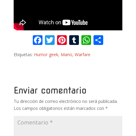
F
T
Pi
T
W
C
ac
w
nt
u
h
o
Etiquetas:
Humor geek
,
Mario
,
Warfare
e
itt
er
m
at
m
b
er
e
bl
s
p
o
st
r
A
ar
o
p
ti
Enviar comentario
k
p
r
Tu dirección de correo electrónico no será publicada.
Los campos obligatorios están marcados con
*