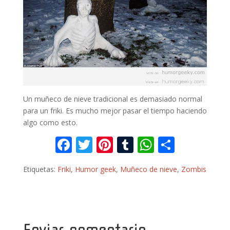
Un muñeco de nieve tradicional es demasiado normal
para un friki. Es mucho mejor pasar el tiempo haciendo
algo como esto.
F
T
Pi
T
W
C
ac
w
nt
u
h
o
Etiquetas:
Friki
,
Humor geek
,
Muñeco de nieve
,
Zombis
e
itt
er
m
at
m
b
er
e
bl
s
p
o
st
r
A
ar
o
p
ti
Enviar comentario