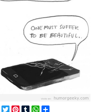
F
T
Pi
T
W
C