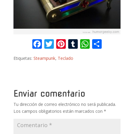
F
T
Pi
T
W
C
ac
w
nt
u
h
o
Etiquetas:
Steampunk
,
Teclado
e
itt
er
m
at
m
b
er
e
bl
s
p
o
st
r
A
ar
o
p
ti
Enviar comentario
k
p
r
Tu dirección de correo electrónico no será publicada.
Los campos obligatorios están marcados con
*