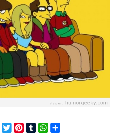
F
T
Pi
T
W
C