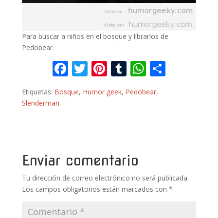
Para buscar a niños en el bosque y librarlos de
Pedobear.
F
T
Pi
T
W
C
ac
w
nt
u
h
o
Etiquetas:
Bosque
,
Humor geek
,
Pedobear
,
e
itt
er
m
at
m
Slenderman
b
er
e
bl
s
p
o
st
r
A
ar
o
p
ti
k
p
r
Enviar comentario
Tu dirección de correo electrónico no será publicada.
Los campos obligatorios están marcados con
*