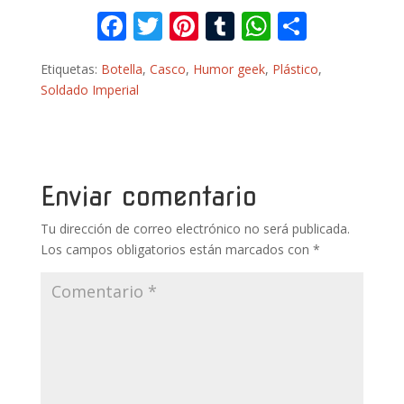
F
T
Pi
T
W
C
ac
w
nt
u
h
o
Etiquetas:
Botella
,
Casco
,
Humor geek
,
Plástico
,
e
itt
er
m
at
m
Soldado Imperial
b
er
e
bl
s
p
o
st
r
A
ar
o
p
ti
k
p
r
Enviar comentario
Tu dirección de correo electrónico no será publicada.
Los campos obligatorios están marcados con
*