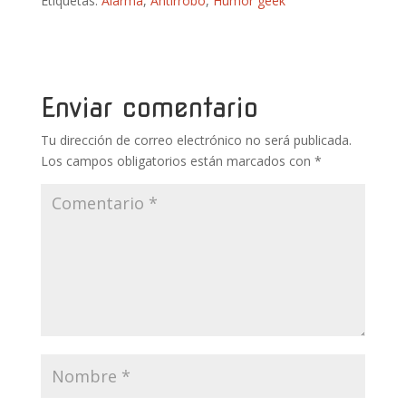
Etiquetas:
Alarma
,
Antirrobo
,
Humor geek
e
itt
er
m
at
m
b
er
e
bl
s
p
o
st
r
A
ar
o
p
ti
Enviar comentario
k
p
r
Tu dirección de correo electrónico no será publicada.
Los campos obligatorios están marcados con
*