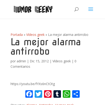
Portada
»
Vídeos geek
»
La mejor alarma antirrobo
La mejor alarma
antirrobo
por
admin
|
Dic 15, 2012
|
Vídeos geek
|
0
Comentarios
https://youtu.be/fYXs6nCtOtg
F
T
Pi
T
W
C
ac
w
nt
u
h
o