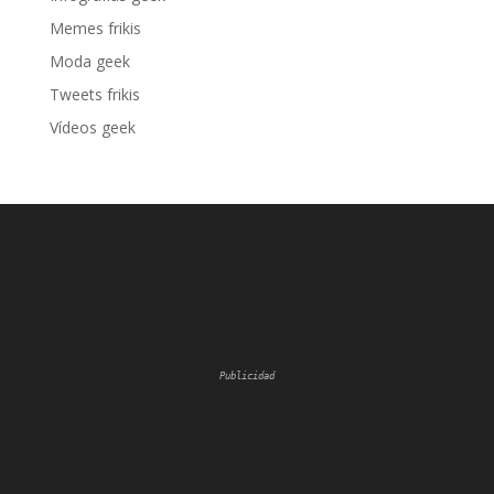
Memes frikis
Moda geek
Tweets frikis
Vídeos geek
Publicidad