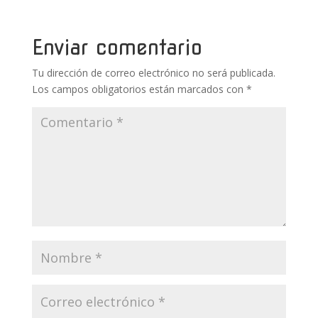
o
st
r
A
ar
o
p
ti
Enviar comentario
k
p
r
Tu dirección de correo electrónico no será publicada.
Los campos obligatorios están marcados con
*