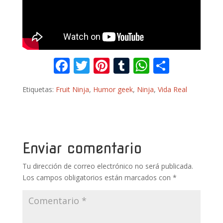
F
T
Pi
T
W
C
ac
w
nt
u
h
o
Etiquetas:
Fruit Ninja
,
Humor geek
,
Ninja
,
Vida Real
e
itt
er
m
at
m
b
er
e
bl
s
p
o
st
r
A
ar
o
p
ti
Enviar comentario
k
p
r
Tu dirección de correo electrónico no será publicada.
Los campos obligatorios están marcados con
*