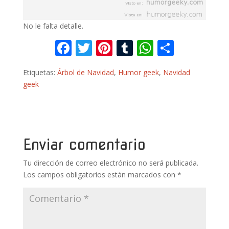
No le falta detalle.
F
T
Pi
T
W
C
ac
w
nt
u
h
o
Etiquetas:
Árbol de Navidad
,
Humor geek
,
Navidad
e
itt
er
m
at
m
geek
b
er
e
bl
s
p
o
st
r
A
ar
o
p
ti
k
p
r
Enviar comentario
Tu dirección de correo electrónico no será publicada.
Los campos obligatorios están marcados con
*