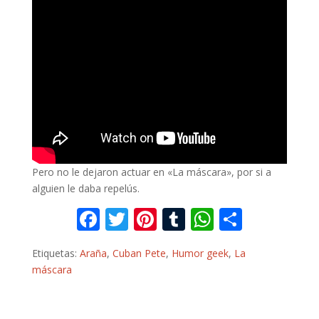
Pero no le dejaron actuar en «La máscara», por si a
alguien le daba repelús.
F
T
Pi
T
W
C
ac
w
nt
u
h
o
Etiquetas:
Araña
,
Cuban Pete
,
Humor geek
,
La
e
itt
er
m
at
m
máscara
b
er
e
bl
s
p
o
st
r
A
ar