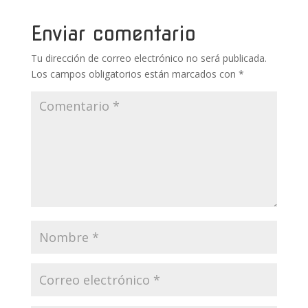
o
p
ti
k
p
r
Enviar comentario
Tu dirección de correo electrónico no será publicada.
Los campos obligatorios están marcados con
*