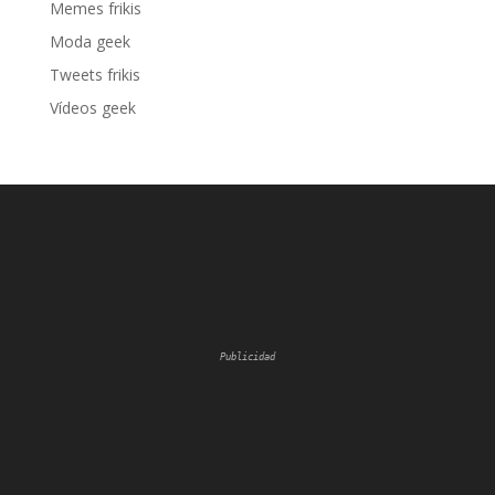
Memes frikis
Moda geek
Tweets frikis
Vídeos geek
Publicidad