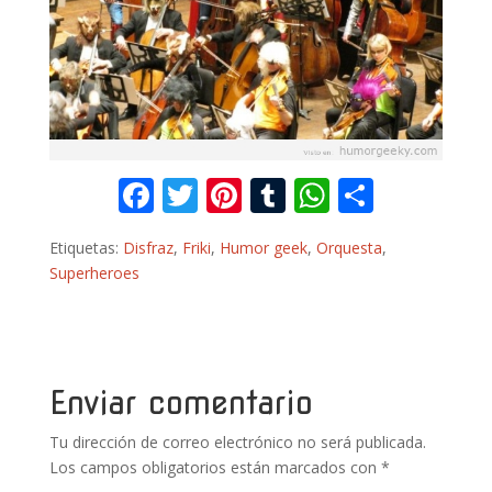
F
T
Pi
T
W
C
ac
w
nt
u
h
o
Etiquetas:
Disfraz
,
Friki
,
Humor geek
,
Orquesta
,
e
itt
er
m
at
m
Superheroes
b
er
e
bl
s
p
o
st
r
A
ar
o
p
ti
k
p
r
Enviar comentario
Tu dirección de correo electrónico no será publicada.
Los campos obligatorios están marcados con
*