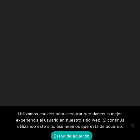
Utilizamos cookies para asegurar que damos la mejor
experiencia al usuario en nuestro sitio web. Si continúa
utilizando este sitio asumiremos que está de acuerdo.
Diseñado por
Elegant Themes
| Desarrollado por
Estoy de acuerdo
WordPress