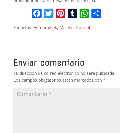
ordenador de sobremesa en un maletín, sí.
F
T
Pi
T
W
C
ac
w
nt
u
h
o
Etiquetas:
Humor geek
,
Maletín
,
Portátil
e
itt
er
m
at
m
b
er
e
bl
s
p
o
st
r
A
ar
o
p
ti
Enviar comentario
k
p
r
Tu dirección de correo electrónico no será publicada.
Los campos obligatorios están marcados con
*