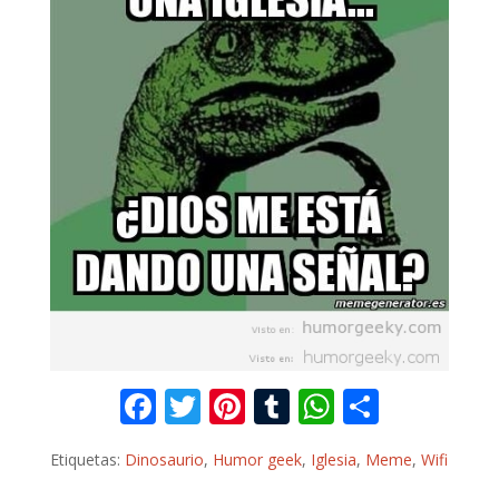
F
T
Pi
T
W
C
ac
w
nt
u
h
o
Etiquetas:
Dinosaurio
,
Humor geek
,
Iglesia
,
Meme
,
Wifi
e
itt
er
m
at
m