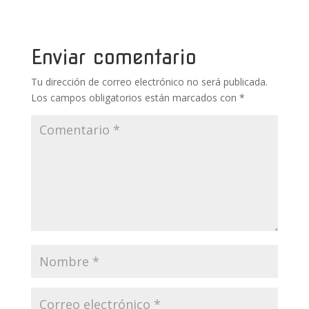
b
er
e
bl
s
p
o
st
r
A
ar
o
p
ti
Enviar comentario
k
p
r
Tu dirección de correo electrónico no será publicada.
Los campos obligatorios están marcados con
*