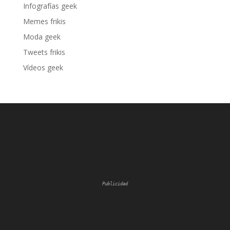
Infografías geek
Memes frikis
Moda geek
Tweets frikis
Vídeos geek
Publicidad