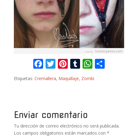
F
T
Pi
T
W
C
ac
w
nt
u
h
o
Etiquetas:
Cremallera
,
Maquillaje
,
Zombi
e
itt
er
m
at
m
b
er
e
bl
s
p
o
st
r
A
ar
o
p
ti
Enviar comentario
k
p
r
Tu dirección de correo electrónico no será publicada.
Los campos obligatorios están marcados con
*