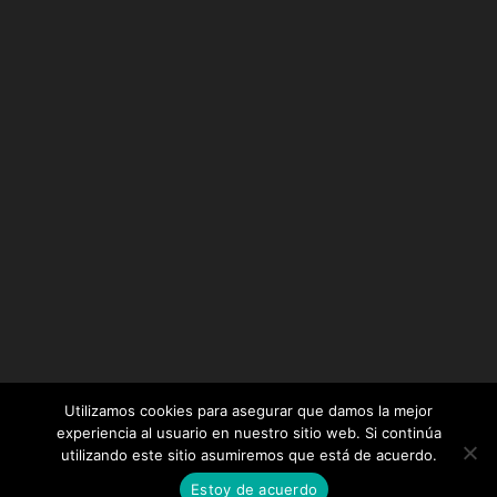
Utilizamos cookies para asegurar que damos la mejor
experiencia al usuario en nuestro sitio web. Si continúa
utilizando este sitio asumiremos que está de acuerdo.
Diseñado por
Elegant Themes
| Desarrollado por
Estoy de acuerdo
WordPress