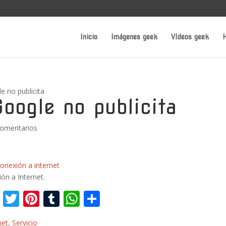
Inicio
Imágenes geek
Vídeos geek
H
le no publicita
Google no publicita
Comentarios
ón a Internet.
F
T
Pi
T
W
C
ac
w
nt
u
h
o
net
,
Servicio