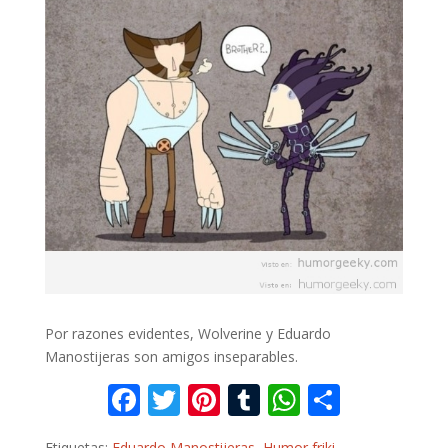
Por razones evidentes, Wolverine y Eduardo
Manostijeras son amigos inseparables.
F
T
Pi
T
W
C
ac
w
nt
u
h
o
Etiquetas:
Eduardo Manostijeras
,
Humor friki
,