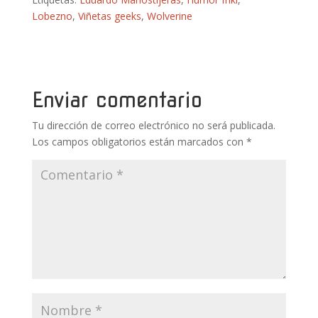
e
itt
er
m
at
m
Lobezno
,
Viñetas geeks
,
Wolverine
b
er
e
bl
s
p
o
st
r
A
ar
o
p
ti
k
p
r
Enviar comentario
Tu dirección de correo electrónico no será publicada.
Los campos obligatorios están marcados con
*